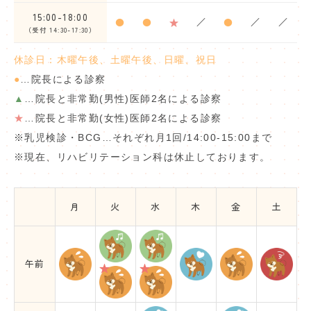
15:00-18:00
●
●
★
／
●
／
／
（受付 14:30-17:30）
休診日：木曜午後、土曜午後、日曜、祝日
●
…院長による診察
▲
…院長と非常勤(男性)医師2名による診察
★
…院長と非常勤(女性)医師2名による診察
※
乳児検診・BCG…それぞれ月1回/14:00-15:00まで
※
現在、リハビリテーション科は休止しております。
月
火
水
木
金
土
午前