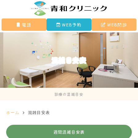
電話
WEB予約
WEB問診
混雑目安表
診療の混雑目安
ホーム
混雑目安表
週間混雑目安表